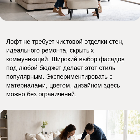
Отправить заявку
Лофт не требует чистовой отделки стен,
идеального ремонта, скрытых
коммуникаций. Широкий выбор фасадов
под любой бюджет делает этот стиль
+7 (9128) 56-30-12
популярным. Экспериментировать с
материалами, цветом, дизайном здесь
Обсудить проект
можно без ограничений.
Ижевск, ул. Максима Горького,
д. 150 (ЖК Колизей)
Дизайн-проект
О нас
Ремонт под ключ
Наши работы