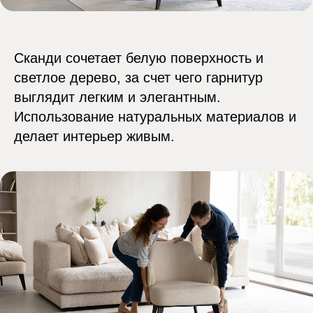
Сканди сочетает белую поверхность и
[ связаться с
светлое дерево, за счет чего гарнитур
нами ]
выглядит легким и элегантным.
Антон
Использование натуральных материалов и
Пермяков
делает интерьер живым.
Директор
по развитию